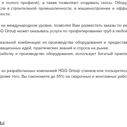
ок и полого профиля), а также позволяют создавать скосы. Об
исле в строительной промышленности, в машиностроении и офф
ности.
 на международном уровне, позволяя Вам разместить заказы по ре
G Group может оказывать услуги по профилированию труб в любой
кальной комбинации из производства оборудования и предоставл
вационных идей, практических знаний и спроса на рынке.
ботку и производство оборудования, использует богатый практ
ин из разработанных компанией HGG Group станков или пользуетес
 Кроме того, Вы сэкономите до 35% на сварочных и монтажных рабо
ты