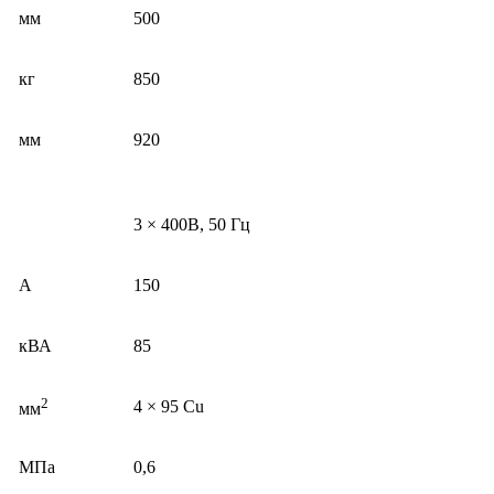
мм
500
кг
850
мм
920
3 × 400В, 50 Гц
A
150
кВА
85
2
4 × 95 Cu
мм
МПа
0,6