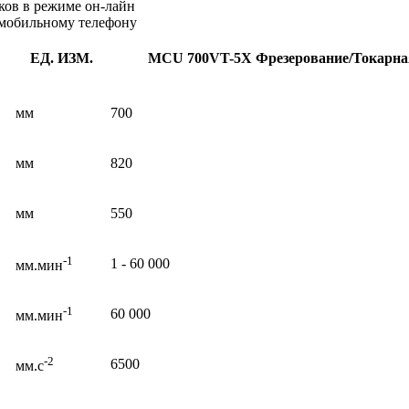
ков в режиме он-лайн
 мобильному телефону
ЕД. ИЗМ.
MCU 700VT-5X Фрезерование/Токарна
мм
700
мм
820
мм
550
-1
1 - 60 000
мм.мин
-1
60 000
мм.мин
-2
6500
мм.с