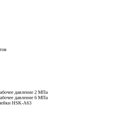
тов
абочее давление 2 МПа
абочее давление 6 МПа
ячейки HSK-А63