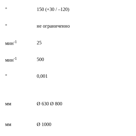
°
150 (+30 / –120)
°
не ограниченно
-1
25
мин
-1
500
мин
°
0,001
мм
Ø 630 Ø 800
мм
Ø 1000